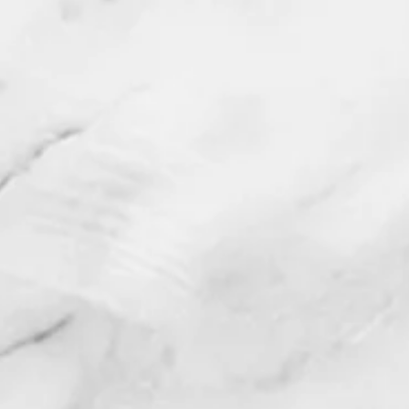
首任会长江风年在致辞中表示，早在2000多年前就有
了陕商文化，大西北商业贸易的足迹遍及全球，各国
使节的朝拜，丝绸之路的久远，青海湖的浩瀚，吐鲁
番的大漠风情，以及甘肃九泉航天工业给人带来的高
科技震撼，都与我们大西北的商业贸易息息相关。茶
马古道行，喝口凉水吃口馍，都是我们大西北乡亲吃
苦耐劳、团结奋进的真实体现。
​ 创 会 目 的
江风年会长成立商会的目的要在美国搭建起中国大西北五
美好的未来，欢迎父老乡亲、有志之士踊跃加入我们的商