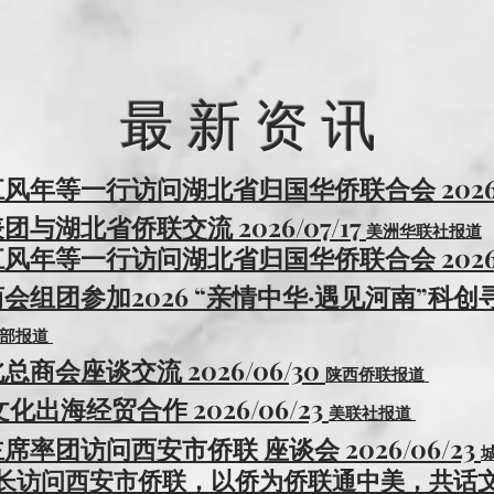
的人脉资源，以及各省市政府、侨联、经贸委的支持，在
为家乡的经济腾飞做贡献。在此，我要感谢全体会员的大
会的发展献计献策，为中国大西北的建设和中美经贸文化
​最 新 资 讯
年等一行访问湖北省归国华侨联合会 2026/0
湖北省侨联交流 2026/07/17
美洲华联社报道
年等一行访问湖北省归国华侨联合会 2026/0
组团参加2026 “亲情中华·遇见河南”科
体部报道
会座谈交流 2026/06/30
陕西侨联报道
出海经贸合作 2026/06/23
美联社报道
率团访问西安市侨联 座谈会 2026/06/23
会长访问西安市侨联，以侨为侨联通中美，共话