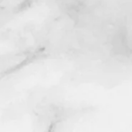
侨演出
心登场
美国大
会联合
20多
华、美丽
凯迪亚表
杉矶总
赵美
联副主
林达坚
久、郭
0多人观
分别登
美中文