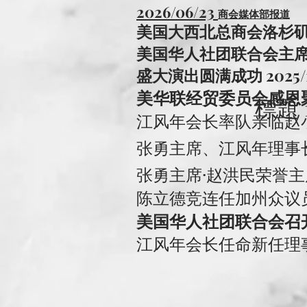
2026/06/23
商会媒体部报道
​美国大西北总商会洛杉矶新
美国华人社团联合会主
盛大演出圆满成功 2025/1
​美华联经贸委员会感
標題 
​江风年会长率队亲临赵小
​张勇主席、江风年理事长
张勇主席·赵洪民荣誉主席·
陈立德竞连任
加州众议
美国华人社团联合会召开第9
江风年会长任命新任理事成员