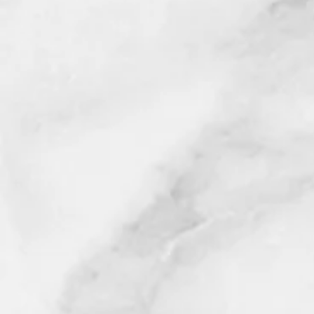
亲情中华、魅力陕西慰
​在亚凯迪亚表演艺术中
由中国侨联、陕西省侨联主办，
西北总商会、美国华人社团联合
承办，陕西省歌舞剧院以及南加州
个侨团联合协办的2018“亲情中
陕西”慰侨演出13日在南加州亚
演艺术中心隆重登场，中国驻洛
领馆副总领事代双明、国会议员
心、加州众议员周本立，陕西侨
席尚小红，华裔民选官廖钦和、
等，南加侨团代表江风年、张素
颂、鹿强等，以及华人观众130
看了这场盛大演出。
赵美心、周本立、代双明等政要
台致辞，在赞誉陕西侨联为促进