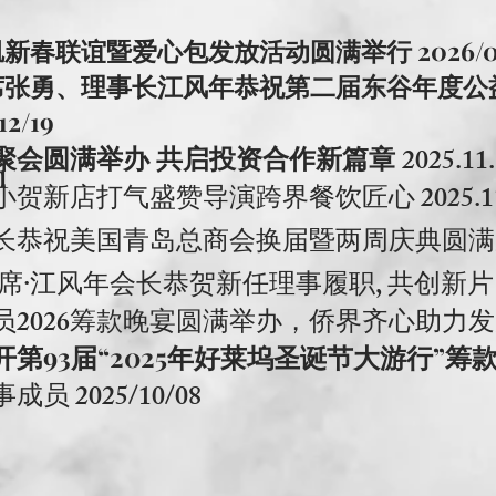
春联谊暨爱心包发放活动圆满举行 2026/02
席张勇、理事长江风年恭祝第二届东谷年度公
2/19
恩聚会圆满举办 共启投资合作新篇章
2025.11
1
贺新店打气盛赞导演跨界餐饮匠心 2025.11
恭祝美国青岛总商会换届暨两周庆典圆满成功 2
江风年会长恭贺新任理事履职, 共创新片 2025
2026筹款晚宴圆满举办，侨界齐心助力
员
3届“2025年好莱坞圣诞节大游行”筹款动员会
 2025/10/08