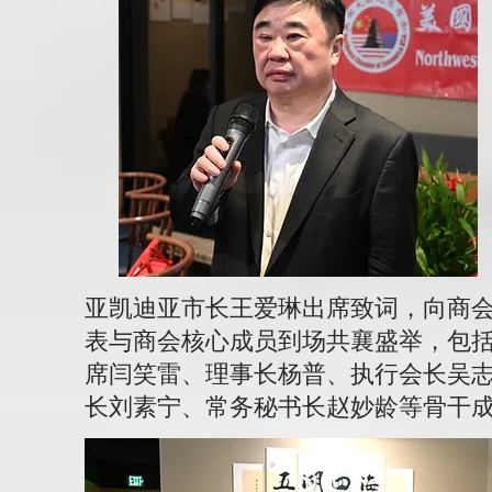
亚凯迪亚市长王爱琳出席致词，向商
表与商会核心成员到场共襄盛举，包
席闫笑雷、理事长杨普、执行会长吴
长刘素宁、常务秘书长赵妙龄等骨干