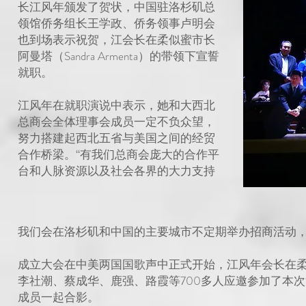
长江风年颁发了贺状，中国驻洛杉矶总
领馆侨务组长王学政、侨务领事卢明会
也到场表示祝贺，江会长在柔似蜜市长
阿曼塔（Sandra Armenta）的带领下宣誓
就职。
江风年在就职演说中表示，她和大西北
总商会全体理事会成员一定不负众望，
努力搭建起西北五省与美国之间的经贸
合作桥梁。“有我们总商会庞大的合作平
台和人脉资源以及社会各界的大力支持
我们会在洛杉矶和中国的主要城市不定期举办招商活动，
成立大会在中美两国国歌声中正式开始，江风年会长在
李社潮、蔡成华、鹿强、路霞等700多人应邀参加了本
成员一起合影。