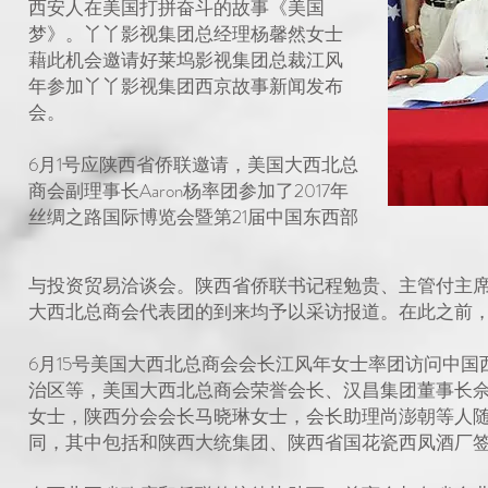
西安人在美国打拼奋斗的故事《美国
梦》。丫丫影视集团总经理杨馨然女士
藉此机会邀请好莱坞影视集团总裁江风
年参加丫丫影视集团西京故事新闻发布
会。
6月1号应陕西省侨联邀请，美国大西北总
商会副理事长Aaron杨率团参加了2017年
丝绸之路国际博览会暨第21届中国东西部
与投资贸易洽谈会。陕西省侨联书记程勉贵、主管付主
大西北总商会代表团的到来均予以采访报道。​在此之前
6月15号美国大西北总商会会长江风年女士率团访问中
治区等，美国大西北总商会荣誉会长、汉昌集团董事长
女士，陕西分会会长马晓琳女士，会长助理尚澎朝等人
同，其中包括和陕西大统集团、陕西省国花瓷西凤酒厂